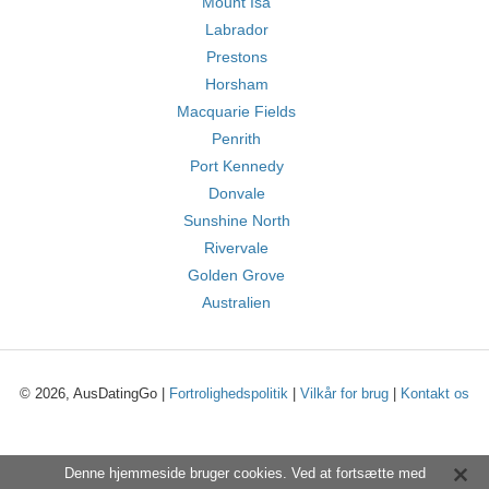
Mount Isa
Labrador
Prestons
Horsham
Macquarie Fields
Penrith
Port Kennedy
Donvale
Sunshine North
Rivervale
Golden Grove
Australien
© 2026, AusDatingGo |
Fortrolighedspolitik
|
Vilkår for brug
|
Kontakt os
Denne hjemmeside bruger cookies. Ved at fortsætte med