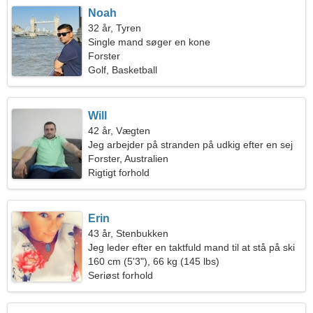
Noah
32 år, Tyren
Single mand søger en kone
Forster
Golf, Basketball
Will
42 år, Vægten
Jeg arbejder på stranden på udkig efter en sej
kvinde
Forster, Australien
Rigtigt forhold
Erin
43 år, Stenbukken
Jeg leder efter en taktfuld mand til at stå på ski
sammen
160 cm (5'3"), 66 kg (145 lbs)
Seriøst forhold