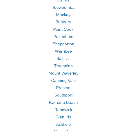
Cairns
Toowoomba
Mackay
Bunbury
Point Cook
Pakenham
Shepparton
Werribee
Baldivis
Truganina
Mount Waverley
Canning Vale
Preston
Southport
Kwinana Beach
Randwick
Glen Iris
Ashfield