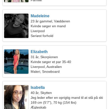
Familie
Madeleine
23 år gammel, Vædderen
Kvinde søger en mand
Liverpool
Seriøst forhold
Elizabeth
31 år, Skorpionen
Kvinde søger et par 35-40
Liverpool, Australien
Maleri, Snowboard
Isabella
40 år, Skytten
Jeg leder efter en oprigtig mand til at stå på ski
sammen
169 cm (5'7"), 70 kg (154 lbs)
Ægteskab