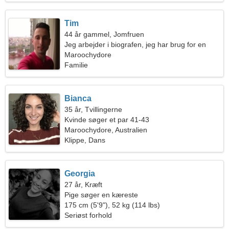
Tim
44 år gammel, Jomfruen
Jeg arbejder i biografen, jeg har brug for en
forførende kvinde
Maroochydore
Familie
Bianca
35 år, Tvillingerne
Kvinde søger et par 41-43
Maroochydore, Australien
Klippe, Dans
Georgia
27 år, Kræft
Pige søger en kæreste
175 cm (5'9"), 52 kg (114 lbs)
Seriøst forhold