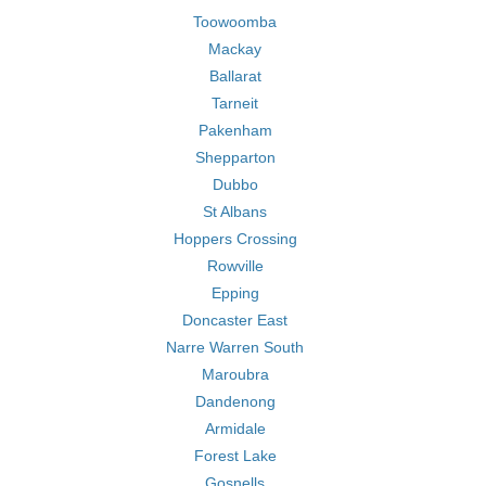
Toowoomba
Mackay
Ballarat
Tarneit
Pakenham
Shepparton
Dubbo
St Albans
Hoppers Crossing
Rowville
Epping
Doncaster East
Narre Warren South
Maroubra
Dandenong
Armidale
Forest Lake
Gosnells