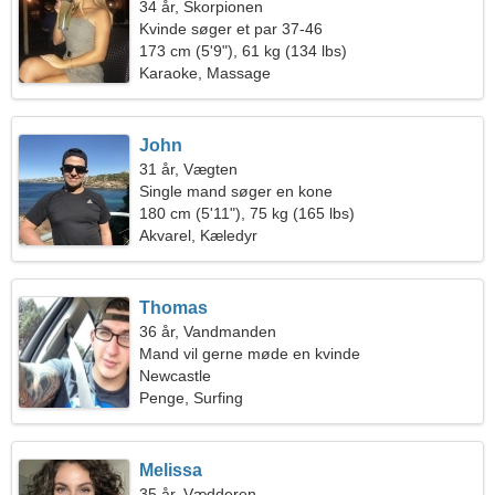
34 år, Skorpionen
Kvinde søger et par 37-46
173 cm (5'9"), 61 kg (134 lbs)
Karaoke, Massage
John
31 år, Vægten
Single mand søger en kone
180 cm (5'11"), 75 kg (165 lbs)
Akvarel, Kæledyr
Thomas
36 år, Vandmanden
Mand vil gerne møde en kvinde
Newcastle
Penge, Surfing
Melissa
35 år, Vædderen