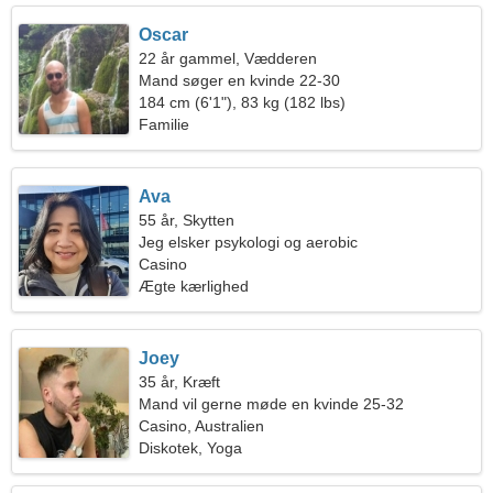
Oscar
22 år gammel, Vædderen
Mand søger en kvinde 22-30
184 cm (6'1"), 83 kg (182 lbs)
Familie
Ava
55 år, Skytten
Jeg elsker psykologi og aerobic
Casino
Ægte kærlighed
Joey
35 år, Kræft
Mand vil gerne møde en kvinde 25-32
Casino, Australien
Diskotek, Yoga