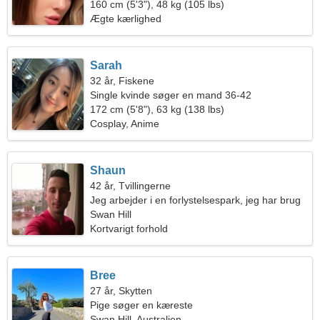
160 cm (5'3"), 48 kg (105 lbs)
Ægte kærlighed
Sarah
32 år, Fiskene
Single kvinde søger en mand 36-42
172 cm (5'8"), 63 kg (138 lbs)
Cosplay, Anime
Shaun
42 år, Tvillingerne
Jeg arbejder i en forlystelsespark, jeg har brug
for en glad kvinde
Swan Hill
Kortvarigt forhold
Bree
27 år, Skytten
Pige søger en kæreste
Swan Hill, Australien