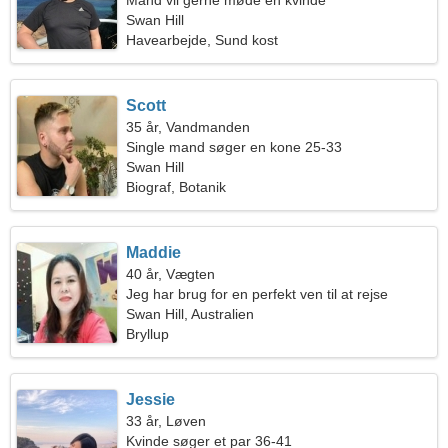
Mand vil gerne møde en kvinde
Swan Hill
Havearbejde, Sund kost
Scott
35 år, Vandmanden
Single mand søger en kone 25-33
Swan Hill
Biograf, Botanik
Maddie
40 år, Vægten
Jeg har brug for en perfekt ven til at rejse
sammen
Swan Hill, Australien
Bryllup
Jessie
33 år, Løven
Kvinde søger et par 36-41