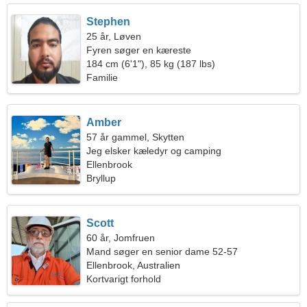
Stephen
25 år, Løven
Fyren søger en kæreste
184 cm (6'1"), 85 kg (187 lbs)
Familie
Amber
57 år gammel, Skytten
Jeg elsker kæledyr og camping
Ellenbrook
Bryllup
Scott
60 år, Jomfruen
Mand søger en senior dame 52-57
Ellenbrook, Australien
Kortvarigt forhold