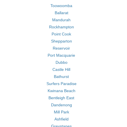
Toowoomba
Ballarat
Mandurah
Rockhampton
Point Cook
Shepparton
Reservoir
Port Macquarie
Dubbo
Castle Hill
Bathurst
Surfers Paradise
Kwinana Beach
Bentleigh East
Dandenong
Mill Park
Ashfield
Greystanes