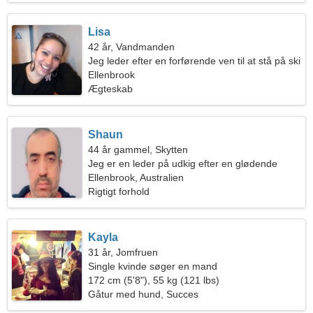
Lisa
42 år, Vandmanden
Jeg leder efter en forførende ven til at stå på ski
sammen
Ellenbrook
Ægteskab
Shaun
44 år gammel, Skytten
Jeg er en leder på udkig efter en glødende
kvinde
Ellenbrook, Australien
Rigtigt forhold
Kayla
31 år, Jomfruen
Single kvinde søger en mand
172 cm (5'8"), 55 kg (121 lbs)
Gåtur med hund, Succes