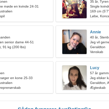
ionen
35 år, Tyren
rne møde en kvinde 24-31
Single kvin
ustralien
169 cm (5'7"
spil
Løbe, Konce
Annie
manden
40 år, Sten
en senior dame 44-51
Jeg vil gern
, 91 kg (200 lbs)
Geraldton
Venskab
Lucy
uen
57 år gamme
 søger en kone 25-33
Jeg elsker k
ustralien
Geraldton, A
treprenørskab
Ægteskab