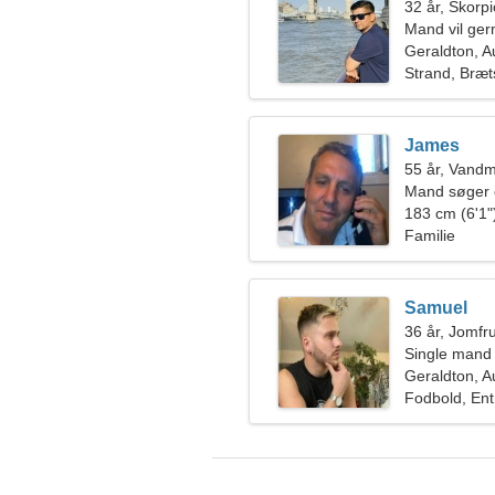
32 år, Skorp
Mand vil ge
Geraldton, A
Strand, Bræt
James
55 år, Vand
Mand søger 
183 cm (6'1")
Familie
Samuel
36 år, Jomfr
Single mand
Geraldton, A
Fodbold, En