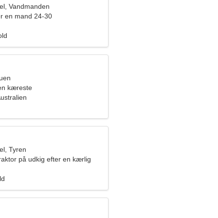
el, Vandmanden
er en mand 24-30
old
ruen
en kæreste
ustralien
l, Tyren
raktor på udkig efter en kærlig
ld