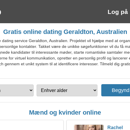
Log på
Gratis online dating Geraldton, Australien
dating service Geraldton, Australien. Projektet vil hjælpe med at organ
personlige kontakter. Takket være de unikke søgefunktioner vil du få 
nede kandidater til interessante møder, starte romantiske samtaler m
ne for virtuel kommunikation, opretter en personlig profil og lancerer e
gennem et unikt system til at identificere interesser. Tilmeld dig grati
Mænd og kvinder online
Rachel