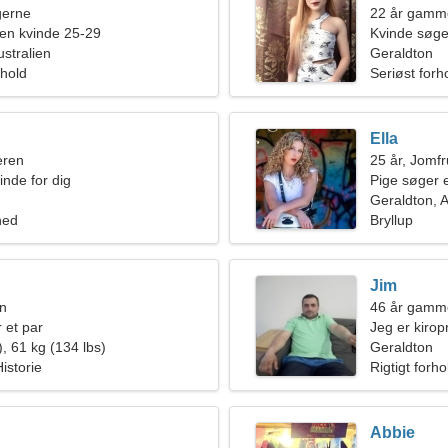
ngerne
22 år gamm
en kvinde 25-29
Kvinde søg
ustralien
Geraldton
rhold
Seriøst forh
Ella
eren
25 år, Jomf
inde for dig
Pige søger 
Geraldton, A
hed
Bryllup
Jim
en
46 år gamme
 et par
Jeg er kirop
, 61 kg (134 lbs)
kvinde
Geraldton
istorie
Rigtigt forho
Abbie