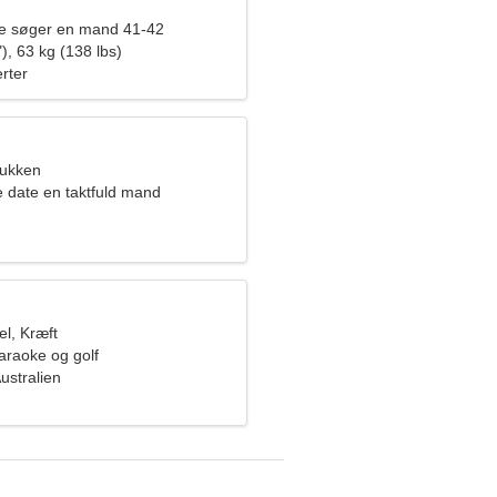
de søger en mand 41-42
), 63 kg (138 lbs)
rter
bukken
e date en taktfuld mand
l, Kræft
araoke og golf
ustralien