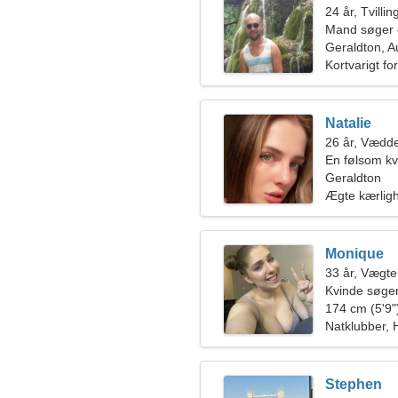
24 år, Tvilli
Mand søger 
Geraldton, A
Kortvarigt fo
Natalie
26 år, Vædd
En følsom kv
Geraldton
Ægte kærlig
Monique
33 år, Vægt
Kvinde søger
174 cm (5'9")
Natklubber, H
Stephen