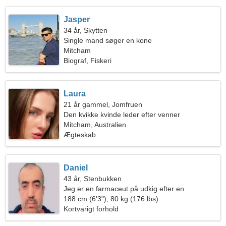
Jasper
34 år, Skytten
Single mand søger en kone
Mitcham
Biograf, Fiskeri
Laura
21 år gammel, Jomfruen
Den kvikke kvinde leder efter venner
Mitcham, Australien
Ægteskab
Daniel
43 år, Stenbukken
Jeg er en farmaceut på udkig efter en
enestående kvinde
188 cm (6'3"), 80 kg (176 lbs)
Kortvarigt forhold