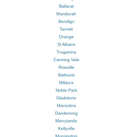
Ballarat
Mandurah
Bendigo
Tarneit
Orange
St Albans
Truganina
Canning Vale
Rowville
Bathurst
Mildura
Noble Park
Gladstone
Maroubra
Dandenong
Merrylands
Kellyville
Mornington