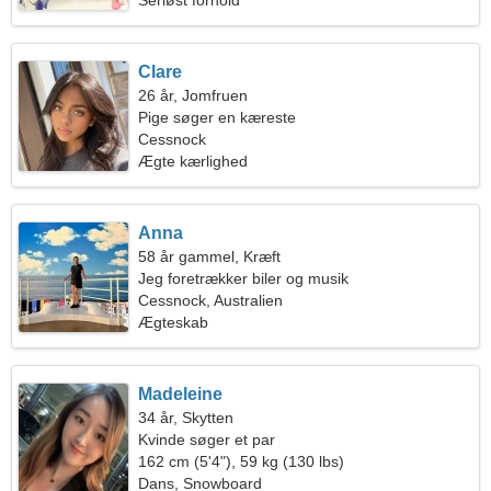
Seriøst forhold
Clare
26 år, Jomfruen
Pige søger en kæreste
Cessnock
Ægte kærlighed
Anna
58 år gammel, Kræft
Jeg foretrækker biler og musik
Cessnock, Australien
Ægteskab
Madeleine
34 år, Skytten
Kvinde søger et par
162 cm (5'4"), 59 kg (130 lbs)
Dans, Snowboard