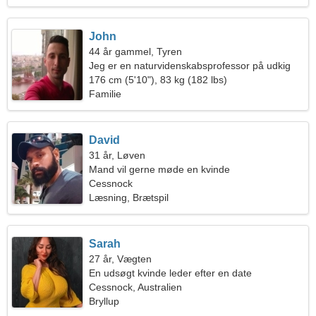
John
44 år gammel, Tyren
Jeg er en naturvidenskabsprofessor på udkig
efter en varm kvinde
176 cm (5'10"), 83 kg (182 lbs)
Familie
David
31 år, Løven
Mand vil gerne møde en kvinde
Cessnock
Læsning, Brætspil
Sarah
27 år, Vægten
En udsøgt kvinde leder efter en date
Cessnock, Australien
Bryllup