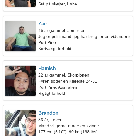
Stå på skøjter, Løbe
Zac
46 år gammel, Jomfruen
Jeg er politimand, jeg har brug for en vidunderlig
kvinde
Port Pirie
Kortvarigt forhold
Hamish
22 år gammel, Skorpionen
Fyren søger en kæreste 24-31
Port Pirie, Australien
Rigtigt forhold
Brandon
36 år, Løven
Mand vil gerne møde en kvinde
177 cm (5'10"), 90 kg (198 lbs)