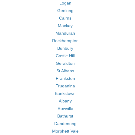
Logan
Geelong
Cairns
Mackay
Mandurah
Rockhampton
Bunbury
Castle Hill
Geraldton
St Albans
Frankston
Truganina
Bankstown
Albany
Rowville
Bathurst
Dandenong
Morphett Vale