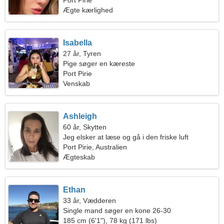
Port Pirie
Ægte kærlighed
Isabella
27 år, Tyren
Pige søger en kæreste
Port Pirie
Venskab
Ashleigh
60 år, Skytten
Jeg elsker at læse og gå i den friske luft
Port Pirie, Australien
Ægteskab
Ethan
33 år, Vædderen
Single mand søger en kone 26-30
185 cm (6'1"), 78 kg (171 lbs)