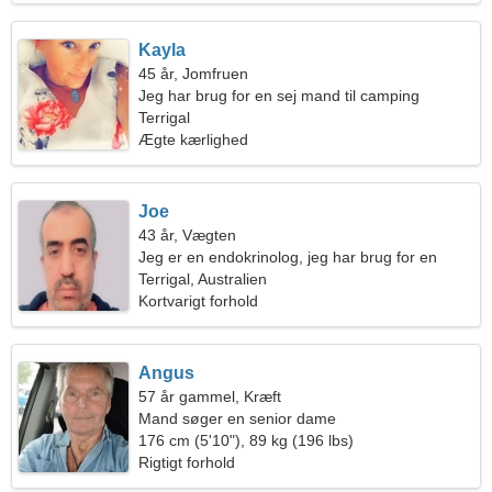
Kayla
45 år, Jomfruen
Jeg har brug for en sej mand til camping
Terrigal
Ægte kærlighed
Joe
43 år, Vægten
Jeg er en endokrinolog, jeg har brug for en
sensuel kvinde
Terrigal, Australien
Kortvarigt forhold
Angus
57 år gammel, Kræft
Mand søger en senior dame
176 cm (5'10"), 89 kg (196 lbs)
Rigtigt forhold