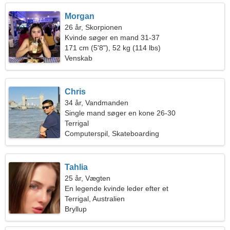
Morgan
26 år, Skorpionen
Kvinde søger en mand 31-37
171 cm (5'8"), 52 kg (114 lbs)
Venskab
Chris
34 år, Vandmanden
Single mand søger en kone 26-30
Terrigal
Computerspil, Skateboarding
Tahlia
25 år, Vægten
En legende kvinde leder efter et
kærlighedsforhold
Terrigal, Australien
Bryllup