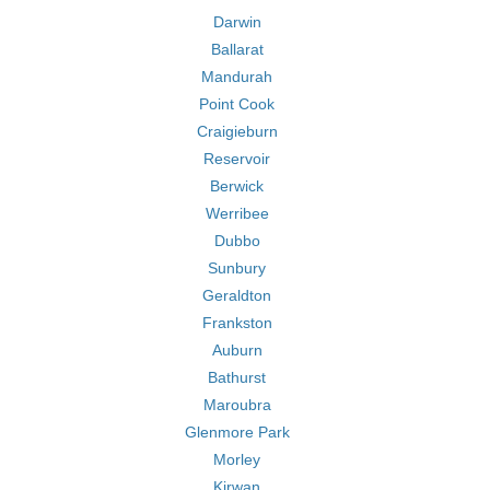
Darwin
Ballarat
Mandurah
Point Cook
Craigieburn
Reservoir
Berwick
Werribee
Dubbo
Sunbury
Geraldton
Frankston
Auburn
Bathurst
Maroubra
Glenmore Park
Morley
Kirwan