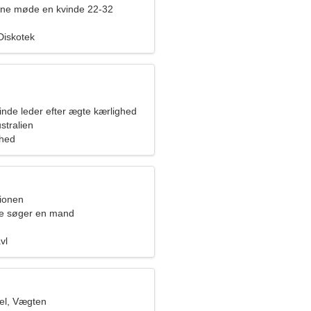
rne møde en kvinde 22-32
Diskotek
inde leder efter ægte kærlighed
stralien
ghed
pionen
de søger en mand
vl
el, Vægten