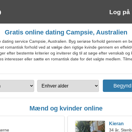
Log på
Gratis online dating Campsie, Australien
dating service Campsie, Australien. Byg seriøse forhold gennem en be
te et romantisk forhold ved at vælge den rigtige kvinde gennem en effek
r efter bestemte kriterier og inviterer dig til at søge efter venskab og 
s interesser eller sætte en romantisk date for det valgte medlem. Tilme
Mænd og kvinder online
Kieran
ngerne
34 år, Sten