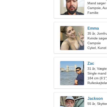
Mand søger 
Campsie, Aus
Familie
Emma
35 år, Jomfr
Kvinde søger
Campsie
Cykel, Kunst
Zac
31 år, Vægt
Single mand
184 cm (6'1")
Rulleskøjtel
Jackson
55 år, Skytte