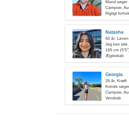
Mand søger 
Campsie, Aus
Rigtigt forho
Natasha
60 år, Løven
Jeg kan tale 
165 cm (5'5")
Ægteskab
Georgia
26 år, Kræft
Kvinde søge
Campsie, Aus
Venskab