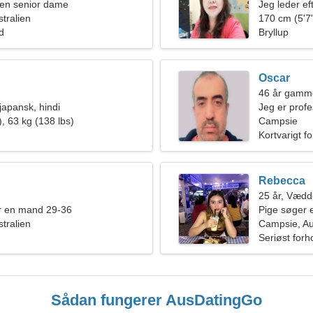
en senior dame
Jeg leder ef
tralien
170 cm (5'7"
ld
Bryllup
Oscar
46 år gamme
japansk, hindi
Jeg er profe
, 63 kg (138 lbs)
Campsie
Kortvarigt f
Rebecca
25 år, Vædd
r en mand 29-36
Pige søger 
tralien
Campsie, Au
Seriøst forh
Sådan fungerer AusDatingGo