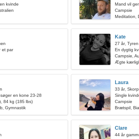
en kvinde
Mand vil ge
tralien
Campsie
Meditation, 
Kate
uen
27 år, Tyren
 et par
En dygtig kv
Campsie, Au
Ægte kærli
Laura
en
33 år, Skor
 søger en kone 23-28
Single kvin
, 84 kg (185 lbs)
Campsie
øb, Gymnastik
Brætspil, Bia
Clare
n
44 år gamm