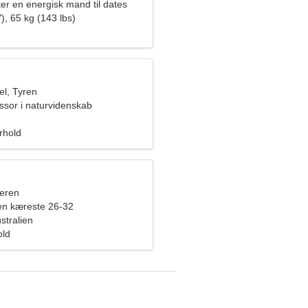
ter en energisk mand til dates
), 65 kg (143 lbs)
l, Tyren
ssor i naturvidenskab
orhold
eren
en kæreste 26-32
stralien
old