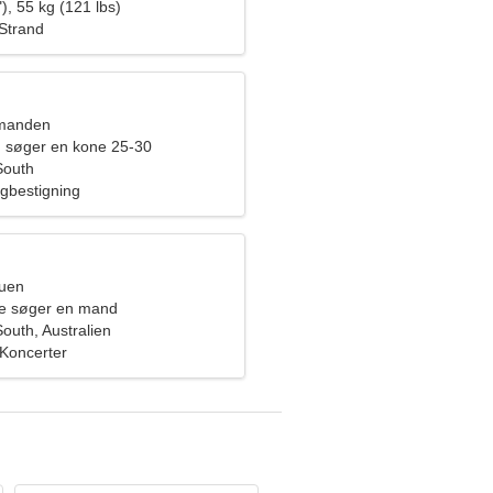
), 55 kg (121 lbs)
 Strand
dmanden
 søger en kone 25-30
South
rgbestigning
ruen
de søger en mand
outh, Australien
 Koncerter