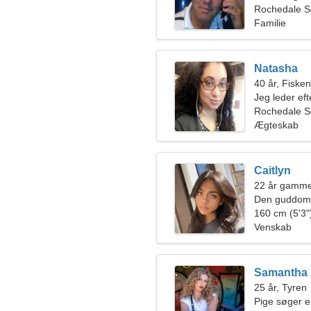
Rochedale So
Familie
Natasha
40 år, Fiske
Jeg leder eft
Rochedale S
Ægteskab
Caitlyn
22 år gammel
Den guddomme
160 cm (5'3")
Venskab
Samantha
25 år, Tyren
Pige søger 