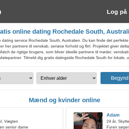
Log på
atis online dating Rochedale South, Austral
 dating service Rochedale South, Australien. Du kan finde det perfek
er her partnere til venskab, seriøse forhold og flirt. Projektet giver delt
atch de rigtige brugere, som bliver ideelle partnere til møder, venskab 
atepartner. Tilmeld dig gratis datingside Rochedale South for lokale, u
Mænd og kvinder online
Adam
l, Vægten
24 år, Skytt
en senior dame
Fyren søger