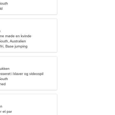
South
ld
n
rne møde en kvinde
outh, Australien
 fri, Base jumping
bukken
esseret i klaver og videospil
South
ghed
en
r et par