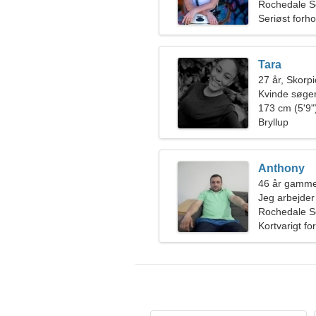
Rochedale So
Seriøst forho
Tara
27 år, Skorp
Kvinde søge
173 cm (5'9")
Bryllup
Anthony
46 år gamme
Jeg arbejder 
smuk kvinde
Rochedale So
Kortvarigt fo