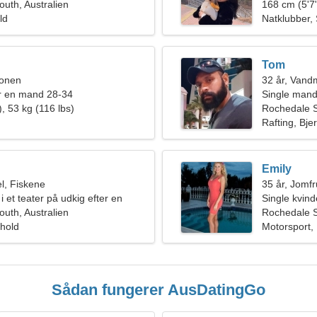
uth, Australien
168 cm (5'7"
ld
Natklubber,
Tom
ionen
32 år, Van
r en mand 28-34
Single mand
, 53 kg (116 lbs)
Rochedale 
Rafting, Bje
Emily
l, Fiskene
35 år, Jomf
i et teater på udkig efter en
Single kvin
uth, Australien
Rochedale S
rhold
Motorsport,
Sådan fungerer AusDatingGo