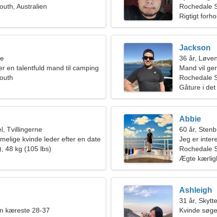
uth, Australien
Rochedale 
Rigtigt forho
Jackson
ne
36 år, Løve
er en talentfuld mand til camping
Mand vil ge
outh
Rochedale S
Gåture i det
Abbie
, Tvillingerne
60 år, Sten
lige kvinde leder efter en date
Jeg er inter
, 48 kg (105 lbs)
Rochedale 
Ægte kærli
Ashleigh
31 år, Skytt
en kæreste 28-37
Kvinde søge