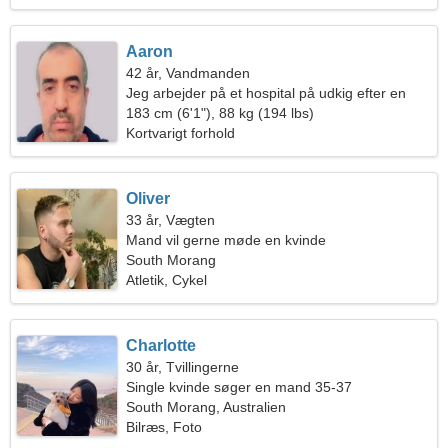
Aaron
42 år, Vandmanden
Jeg arbejder på et hospital på udkig efter en
passioneret kvinde
183 cm (6'1"), 88 kg (194 lbs)
Kortvarigt forhold
Oliver
33 år, Vægten
Mand vil gerne møde en kvinde
South Morang
Atletik, Cykel
Charlotte
30 år, Tvillingerne
Single kvinde søger en mand 35-37
South Morang, Australien
Bilræs, Foto