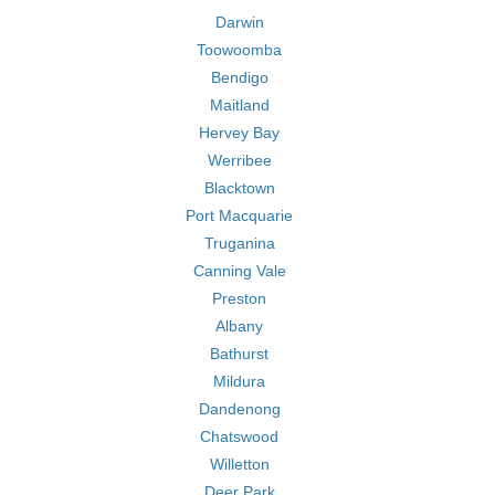
Darwin
Toowoomba
Bendigo
Maitland
Hervey Bay
Werribee
Blacktown
Port Macquarie
Truganina
Canning Vale
Preston
Albany
Bathurst
Mildura
Dandenong
Chatswood
Willetton
Deer Park