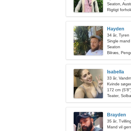
Seaton, Aust
Rigtigt forho
Hayden
34 år, Tyren
Single mand
Seaton
Bilræs, Peng
Isabella
33 år, Vand
Kvinde søger
172 cm (5'8")
Teater, Solb
Brayden
35 år, Tvilli
Mand vil ge