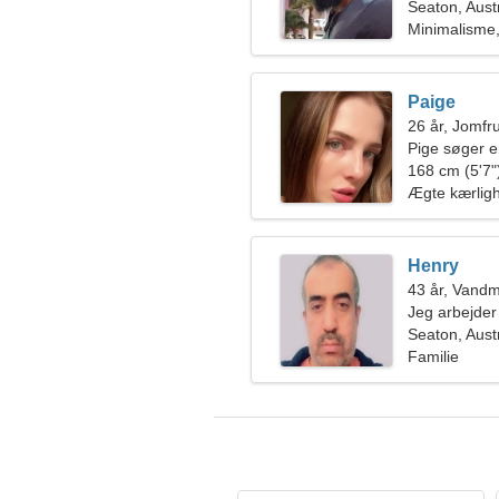
Seaton, Aust
Minimalisme,
Paige
26 år, Jomfr
Pige søger 
168 cm (5'7")
Ægte kærlig
Henry
43 år, Vand
Jeg arbejder
fantastisk kv
Seaton, Aust
Familie