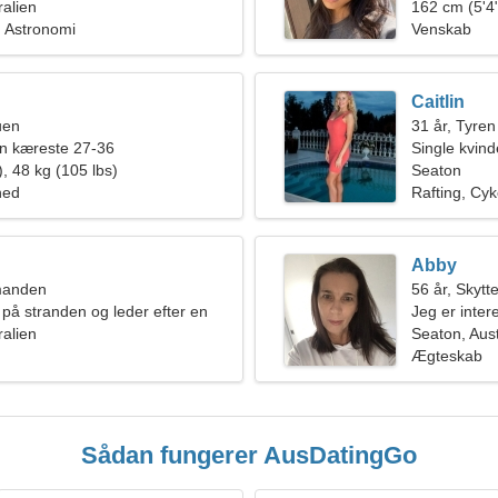
ralien
162 cm (5'4"
 Astronomi
Venskab
Caitlin
uen
31 år, Tyren
en kæreste 27-36
Single kvin
, 48 kg (105 lbs)
Seaton
hed
Rafting, Cyk
Abby
manden
56 år, Skytt
 på stranden og leder efter en
Jeg er inter
inde
ralien
Seaton, Aust
Ægteskab
Sådan fungerer AusDatingGo