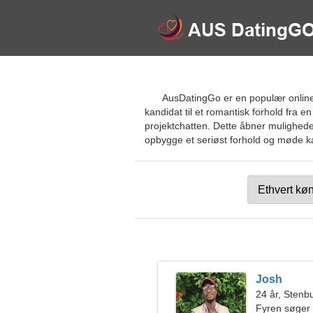
AusDatingGo er en populær online
kandidat til et romantisk forhold fra e
projektchatten. Dette åbner muligheden 
opbygge et seriøst forhold og møde kær
Josh
24 år, Stenb
Fyren søger