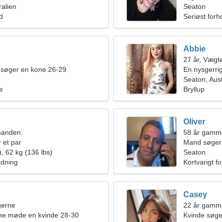
ralien
Seaton
ld
Seriøst forh
Abbie
27 år, Vægt
 søger en kone 26-29
En nysgerrig
kærlighedsf
Seaton, Aust
e
Bryllup
Oliver
manden
58 år gamme
 et par
Mand søger
, 62 kg (136 lbs)
Seaton
adning
Kortvarigt f
Casey
ngerne
22 år gammel
rne møde en kvinde 28-30
Kvinde søg