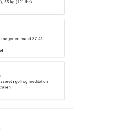
), 55 kg (121 lbs)
de søger en mand 37-41
el
en
esseret i golf og meditation
ralien