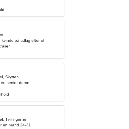
old
en
 kvinde på udkig efter et
orhold
ralien
l, Skytten
 en senior dame
orhold
, Tvillingerne
er en mand 24-31