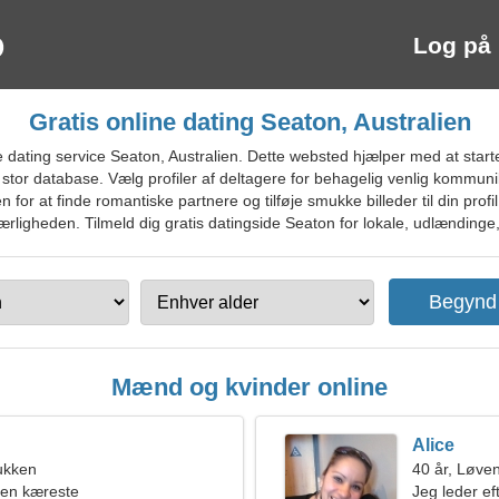
Log på
Gratis online dating Seaton, Australien
 dating service Seaton, Australien. Dette websted hjælper med at star
n stor database. Vælg profiler af deltagere for behagelig venlig kommuni
for at finde romantiske partnere og tilføje smukke billeder til din profi
ligheden. Tilmeld dig gratis datingside Seaton for lokale, udlændinge, 
Mænd og kvinder online
Alice
ukken
40 år, Løve
 en kæreste
Jeg leder ef